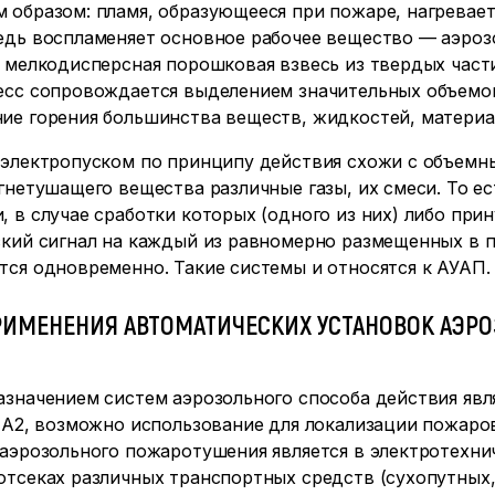
образом: пламя, образующееся при пожаре, нагревает
едь воспламеняет основное рабочее вещество — аэрозо
я мелкодисперсная порошковая взвесь из твердых час
есс сопровождается выделением значительных объемов
ие горения большинства веществ, жидкостей, материа
 электропуском по принципу действия схожи с объем
гнетушащего вещества различные газы, их смеси. То е
 в случае сработки которых (одного из них) либо при
кий сигнал на каждый из равномерно размещенных в п
ся одновременно. Такие системы и относятся к АУАП.
РИМЕНЕНИЯ АВТОМАТИЧЕСКИХ УСТАНОВОК АЭР
значением систем аэрозольного способа действия явл
, А2, возможно использование для локализации пожаро
аэрозольного пожаротушения является в электротехнич
отсеках различных транспортных средств (сухопутных,