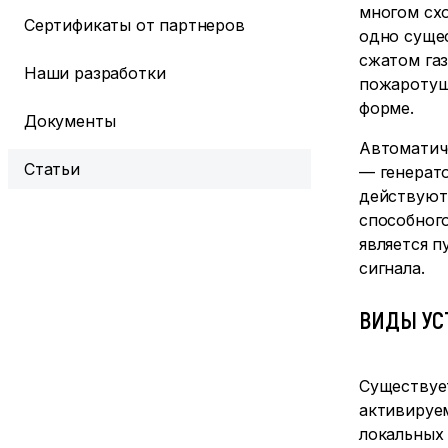
многом схо
Сертификаты от партнеров
одно суще
сжатом га
Наши разработки
пожаротуш
форме.
Документы
Автоматич
Статьи
— генерат
действуют
способног
является п
сигнала.
ВИДЫ УС
Существуе
активируе
локальных 