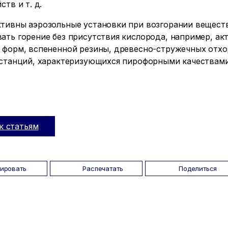
ств и т. д.
тивны аэрозольные установки при возгорании веществ
ать горение без присутствия кислорода, например, ак
 форм, вспененной резины, древесно-стружечных отход
бстанций, характеризующихся пирофорными качествами
к статьям
пировать
Распечатать
Поделиться