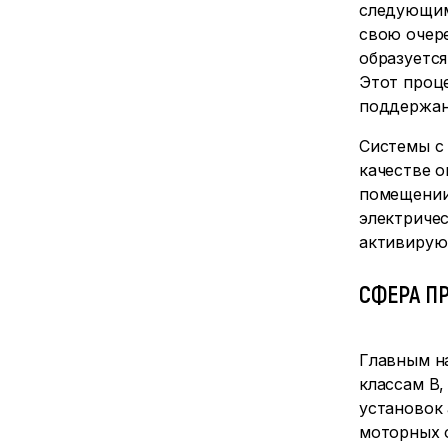
следующим 
свою очер
образуетс
Этот проц
поддержан
Системы с
качестве о
помещении,
электричес
активируют
СФЕРА П
Главным на
классам В
установок 
моторных 