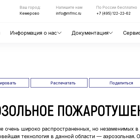
Ваш город:
Напишите нам
По России бесплатно
Кемерово
info@mfmc.ru
+7 (495) 122-22-62
ы
Информация о нас
Документация
Серви
пировать
Распечатать
Поделиться
ОЗОЛЬНОЕ ПОЖАРОТУШЕ
не очень широко распространенных, но незаменимых в
овейшая технология в данной области — аэрозольная. 