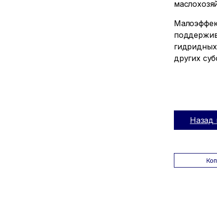
маслохозяй
Малоэффек
поддержив
гидридных
других су
Назад 
Ко