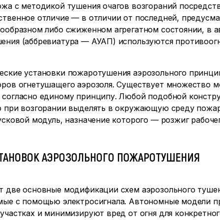
жа с методикой тушения очагов возгораний посредств
ственное отличие — в отличии от последней, предус
зообразном либо сжиженном агрегатном состоянии, в а
ения (аббревиатура — АУАП) используются противоог
еские установки пожаротушения аэрозольного принци
оров огнетушащего аэрозоля. Существует множество м
 согласно единому принципу. Любой подобной констру
о при возгорании выделять в окружающую среду пож
усковой модуль, назначение которого — розжиг рабоч
ТАНОВОК АЭРОЗОЛЬНОГО ПОЖАРОТУШЕНИЯ
т две основные модификации схем аэрозольного туше
мые с помощью электросигнала. Автономные модели пр
участках и минимизируют вред от огня для конкретног