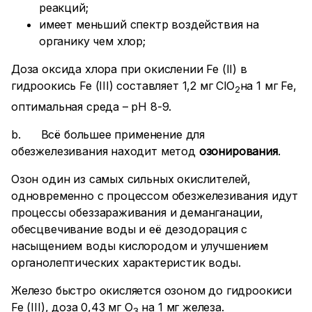
реакций;
имеет меньший спектр воздействия на
органику чем хлор;
Доза оксида хлора при окислении Fe (II) в
гидроокись Fe (III) составляет 1,2 мг ClО
на 1 мг Fe,
2
оптимальная среда – рН 8-9.
b. Всё большее применение для
обезжелезивания находит метод
озонирования
.
Озон один из самых сильных окислителей,
одновременно с процессом обезжелезивания идут
процессы обеззараживания и деманганации,
обесцвечивание воды и её дезодорация с
насыщением воды кислородом и улучшением
органолептических характеристик воды.
Железо быстро окисляется озоном до гидроокиси
Fe (III), доза 0,43 мг О
на 1 мг железа.
3