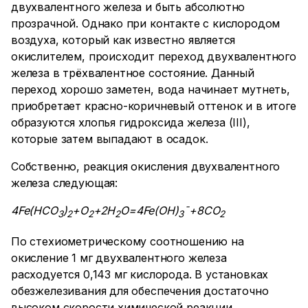
двухвалентного железа и быть абсолютно
прозрачной. Однако при контакте с кислородом
воздуха, который как известно является
окислителем, происходит переход двухвалентного
железа в трёхвалентное состояние. Данный
переход хорошо заметен, вода начинает мутнеть,
приобретает красно-коричневый оттенок и в итоге
образуются хлопья гидроксида железа (III),
которые затем выпадают в осадок.
Собственно, реакция окисления двухвалентного
железа следующая:
4Fe(HCO
)
+O
+2H
O=4Fe(OH)
¯
+8CO
3
2
2
2
3
2
По стехиометрическому соотношению на
окисление 1 мг двухвалентного железа
расходуется 0,143 мг кислорода. В установках
обезжелезивания для обеспечения достаточно
высоком скорости химической реакции,