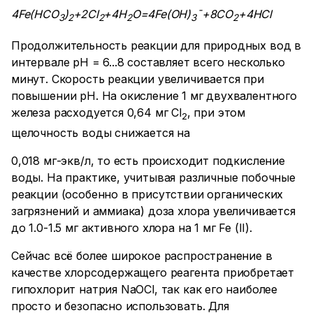
4Fe(HCO
)
+2Cl
+4H
O=4Fe(OH)
¯
+8CO
+4HCl
3
2
2
2
3
2
Продолжительность реакции для природных вод в
интервале рН = 6...8 составляет всего несколько
минут. Скорость реакции увеличивается при
повышении рН. На окисление 1 мг двухвалентного
железа расходуется 0,64 мг Cl
, при этом
2
щелочность воды снижается на
0,018 мг-экв/л, то есть происходит подкисление
воды. На практике, учитывая различные побочные
реакции (особенно в присутствии органических
загрязнений и аммиака) доза хлора увеличивается
до 1.0-1.5 мг активного хлора на 1 мг Fe (II).
Сейчас всё более широкое распространение в
качестве хлорсодержащего реагента приобретает
гипохлорит натрия NaOCl, так как его наиболее
просто и безопасно использовать. Для