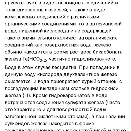
присутствует в виде коллоидных соединений и
тонкодисперсных взвесей, а также в виде
комплексных соединений с различными
органическими соединениями, то в артезианской
воде, лишенной кислорода и не содержащей
такого значительного количества органических
соединений как поверхностная вода, железо
обычно находится в форме раствора бикарбоната
железа Fe(HCO
)
, частично гидролизованного.
3
2
Вода в этом случае бесцветна. При попадании в
данную воду кислорода двухвалентное железо
окисляется, и вода приобретает бурый оттенок, с
последующим выпадением хлопьев гидроокиси
железа (III). Кроме гидрокарбонатов в воде
встречаются соединения сульфата железа (часто
это характерно и для поверхностной воды
загрязнённой кислотными стоками), а при наличии
сульфидов железо находится в форме
тонкодисперсной кинетически устойчивой и плохо