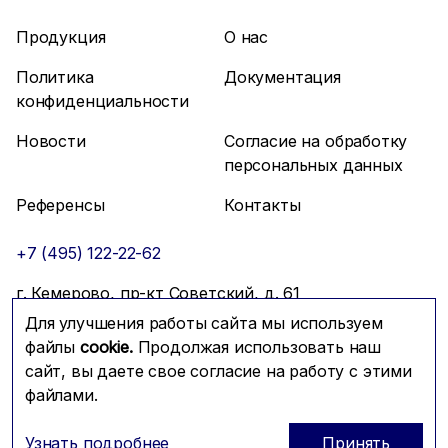
Продукция
О нас
Политика
Документация
конфиденциальности
Новости
Согласие на обработку
персональных данных
Референсы
Контакты
+7 (495) 122-22-62
г. Кемерово, пр-кт Советский, д. 61
Для улучшения работы сайта мы используем
info@mfmc.ru
Связаться с нами
файлы
cookie.
Продолжая использовать наш
сайт, вы даете свое согласие на работу с этими
файлами.
Prominado
© 2026 Компания МФМК
Узнать подробнее
Принять