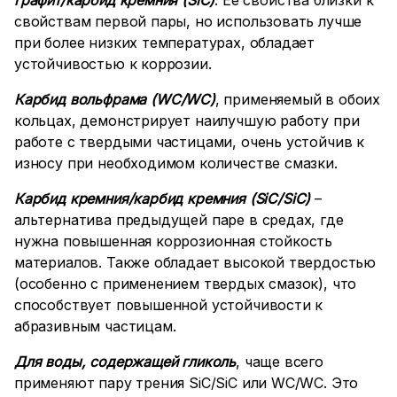
графит/карбид кремния (
SiC
)
. Ее свойства близки к
свойствам первой пары, но использовать лучше
при более низких температурах, обладает
устойчивостью к коррозии.
Карбид вольфрама (
WC
/
WC
)
, применяемый в обоих
кольцах, демонстрирует наилучшую работу при
работе с твердыми частицами, очень устойчив к
износу при необходимом количестве смазки.
Карбид кремния/карбид кремния (
SiC
/
SiC
)
–
альтернатива предыдущей паре в средах, где
нужна повышенная коррозионная стойкость
материалов. Также обладает высокой твердостью
(особенно с применением твердых смазок), что
способствует повышенной устойчивости к
абразивным частицам.
Для воды, содержащей гликоль
, чаще всего
применяют пару трения SiC/SiC или WC/WC. Это