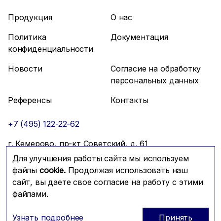
Продукция
О нас
Политика
Документация
конфиденциальности
Новости
Согласие на обработку
персональных данных
Референсы
Контакты
+7 (495) 122-22-62
г. Кемерово, пр-кт Советский, д. 61
Для улучшения работы сайта мы используем
info@mfmc.ru
Связаться с нами
файлы
cookie.
Продолжая использовать наш
сайт, вы даете свое согласие на работу с этими
файлами.
Prominado
© 2026 Компания МФМК
Узнать подробнее
Принять