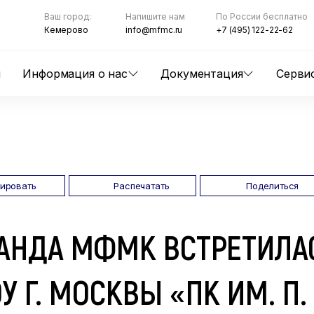
Ваш город:
Напишите нам
По России бесплатно
Кемерово
info@mfmc.ru
+7 (495) 122-22-62
ы
Информация о нас
Документация
Серви
пировать
Распечатать
Поделиться
АНДА МФМК ВСТРЕТИЛАС
У Г. МОСКВЫ «ПК ИМ. П