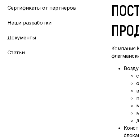
ПОС
Сертификаты от партнеров
Наши разработки
ПРО
Документы
Компания 
Статьи
флагмански
Возду
с
в
п
м
Конст
блока