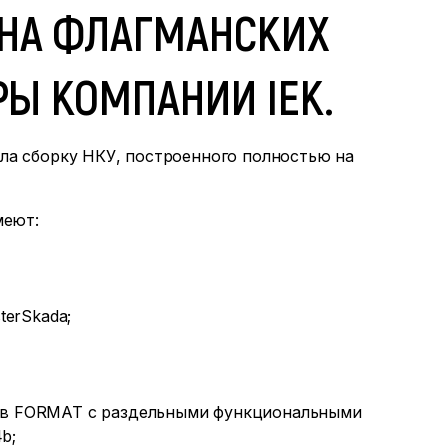
 НА ФЛАГМАНСКИХ
Ы КОМПАНИИ IEK.
а сборку НКУ, построенного полностью на
меют:
terSkada;
фов FORMAT с раздельными функциональными
b;