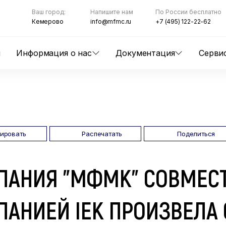
Ваш город:
Напишите нам
По России бесплатно
Кемерово
info@mfmc.ru
+7 (495) 122-22-62
ы
Информация о нас
Документация
Серви
пировать
Распечатать
Поделиться
ПАНИЯ "МФМК" СОВМЕСТ
АНИЕЙ IEK ПРОИЗВЕЛА 