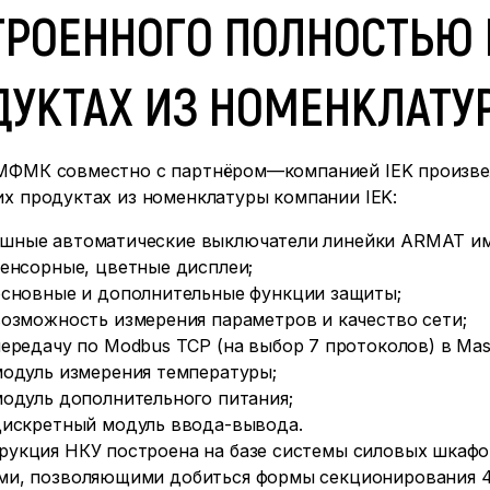
ТРОЕННОГО ПОЛНОСТЬЮ
ДУКТАХ ИЗ НОМЕНКЛАТУР
МФМК совместно с партнёром—компанией IEK произвел
х продуктах из номенклатуры компании IEK:
шные автоматические выключатели линейки ARMAT и
енсорные, цветные дисплеи;
основные и дополнительные функции защиты;
озможность измерения параметров и качество сети;
ередачу по Modbus TCP (на выбор 7 протоколов) в Mas
модуль измерения температуры;
одуль дополнительного питания;
дискретный модуль ввода-вывода.
рукция НКУ построена на базе системы силовых шка
ми, позволяющими добиться формы секционирования 4