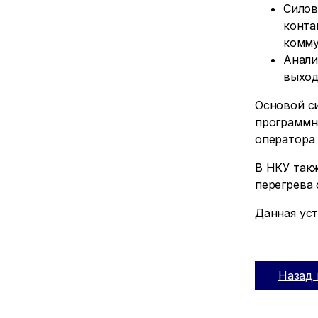
Силов
конта
комму
Анали
выход
Основой с
программна
оператора 
В НКУ так
перегрева
Данная уст
Назад 