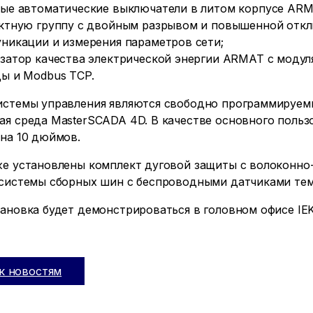
ые автоматические выключатели в литом корпусе AR
ктную группу с двойным разрывом и повышенной отк
никации и измерения параметров сети;
затор качества электрической энергии ARMAT с модул
ы и Modbus TCP.
истемы управления являются свободно программируемы
я среда MasterSCADA 4D. В качестве основного польз
на 10 дюймов.
же установлены комплект дуговой защиты с волоконно
 системы сборных шин с беспроводными датчиками те
ановка будет демонстрироваться в головном офисе IE
к новостям