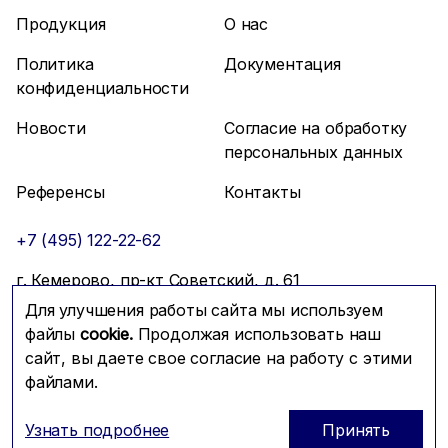
Продукция
О нас
Политика
Документация
конфиденциальности
Новости
Согласие на обработку
персональных данных
Референсы
Контакты
+7 (495) 122-22-62
г. Кемерово, пр-кт Советский, д. 61
Для улучшения работы сайта мы используем
info@mfmc.ru
Связаться с нами
файлы
cookie.
Продолжая использовать наш
сайт, вы даете свое согласие на работу с этими
файлами.
Prominado
© 2026 Компания МФМК
Узнать подробнее
Принять