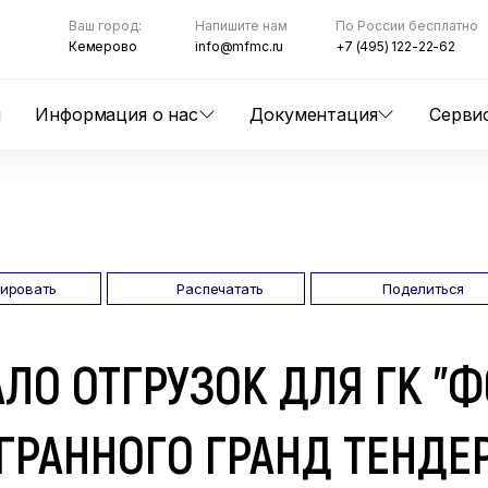
Ваш город:
Напишите нам
По России бесплатно
Кемерово
info@mfmc.ru
+7 (495) 122-22-62
ы
Информация о нас
Документация
Серви
пировать
Распечатать
Поделиться
ЛО ОТГРУЗОК ДЛЯ ГК "Ф
РАННОГО ГРАНД ТЕНДЕР