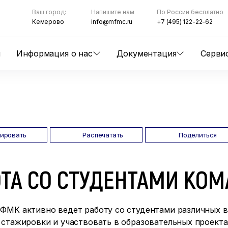
Ваш город:
Напишите нам
По России бесплатно
Кемерово
info@mfmc.ru
+7 (495) 122-22-62
ы
Информация о нас
Документация
Серви
пировать
Распечатать
Поделиться
ОТА СО СТУДЕНТАМИ К
ФМК активно ведет работу со студентами различных в
стажировки и участвовать в образовательных проекта