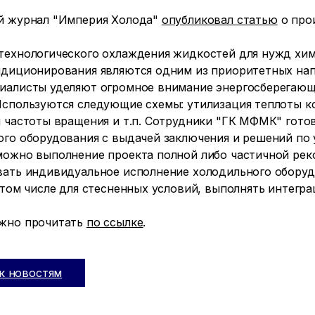
й журнал "Империя Холода"
опубликовал статью
о про
технологического охлаждения жидкостей для нужд хим
ндиционирования являются одним из приоритетных на
иалисты уделяют огромное внимание энергосберегающи
Используются следующие схемы: утилизация теплоты к
ы частоты вращения и т.п. Сотрудники "ГК МФМК" гот
го оборудования с выдачей заключения и решений по 
можно выполнение проекта полной либо частичной рек
вать индивидуальное исполнение холодильного оборуд
в том числе для стесненных условий, выполнять интег
жно прочитать
по ссылке
.
к новостям