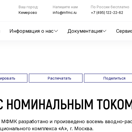
Ваш город:
Напишите нам
По России бесплатно
Кемерово
info@mfmc.ru
+7 (495) 122-22-62
ы
Информация о нас
Документация
Серви
пировать
Распечатать
Поделиться
 С НОМИНАЛЬНЫМ ТОКОМ
 МФМК разработано и произведено восемь вводно-рас
ионального комплекса «А», г. Москва.