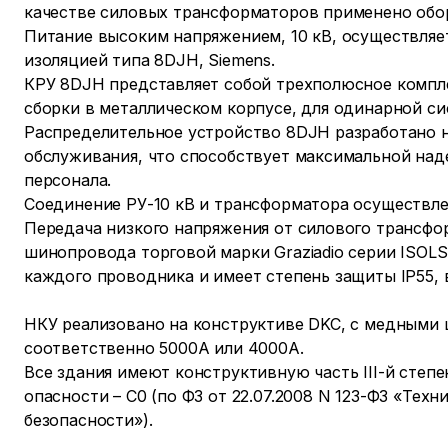
качестве силовых трансформаторов применено обо
Питание высоким напряжением, 10 кВ, осуществляет
изоляцией типа 8DJH, Siemens.
КРУ 8DJH представляет собой трехполюсное компл
сборки в металлическом корпусе, для одинарной с
Распределительное устройство 8DJH разработано на
обслуживания, что способствует максимальной над
персонала.
Соединение РУ-10 кВ и трансформатора осуществл
Передача низкого напряжения от силового трансф
шинопровода торговой марки Graziadio серии ISO
каждого проводника и имеет степень защиты IP55, 
НКУ реализовано на конструктиве DKC, с медными 
соответственно 5000А или 4000А.
Все здания имеют конструктивную часть III-й степ
опасности – С0 (по ФЗ от 22.07.2008 N 123-ФЗ «Тех
безопасности»).