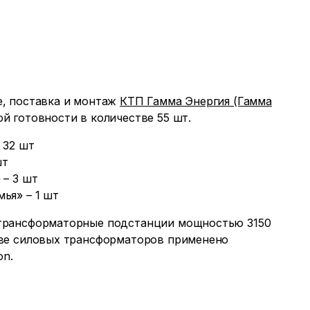
е, поставка и монтаж
КТП Гамма Энергия (Гамма
й готовности в количестве 55 шт.
 32 шт
шт
 – 3 шт
ья» – 1 шт
 трансформаторные подстанции мощностью 3150
тве силовых трансформаторов применено
on.