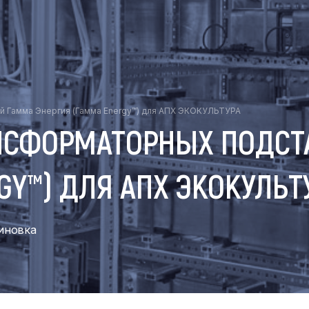
й Гамма Энергия (Гамма Energy™) для АПХ ЭКОКУЛЬТУРА
НСФОРМАТОРНЫХ ПОДСТ
GY™) ДЛЯ АПХ ЭКОКУЛЬТ
чиновка