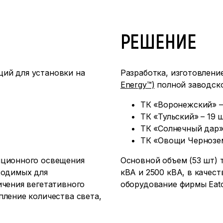
РЕШЕНИЕ
ий для установки на
Разработка, изготовлени
Energy™)
полной заводско
ТК «Воронежский» –
ТК «Тульский» – 19 
ТК «Солнечный дар»
ТК «Овощи Чернозем
яционного освещения
Основной объем (53 шт)
ходимых для
кВА и 2500 кВА, в качес
ичения вегетативного
оборудование фирмы Eat
пление количества света,