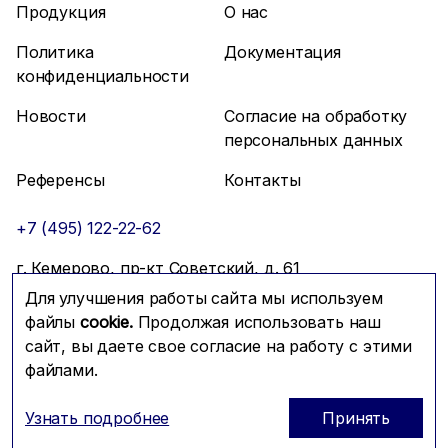
Продукция
О нас
Политика
Документация
конфиденциальности
Новости
Согласие на обработку
персональных данных
Референсы
Контакты
+7 (495) 122-22-62
г. Кемерово, пр-кт Советский, д. 61
Для улучшения работы сайта мы используем
info@mfmc.ru
Связаться с нами
файлы
cookie.
Продолжая использовать наш
сайт, вы даете свое согласие на работу с этими
файлами.
Prominado
© 2026 Компания МФМК
Узнать подробнее
Принять
ОГРН: 1117746288604; ИНН: 7725721179