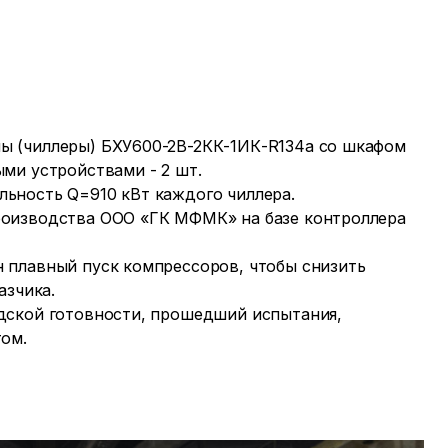
 (чиллеры) БХУ600-2В-2КК-1ИК-R134a со шкафом
ыми устройствами - 2 шт.
ьность Q=910 кВт каждого чиллера.
оизводства ООО «ГК МФМК» на базе контроллера
 плавный пуск компрессоров, чтобы снизить
азчика.
дской готовности, прошедший испытания,
том.