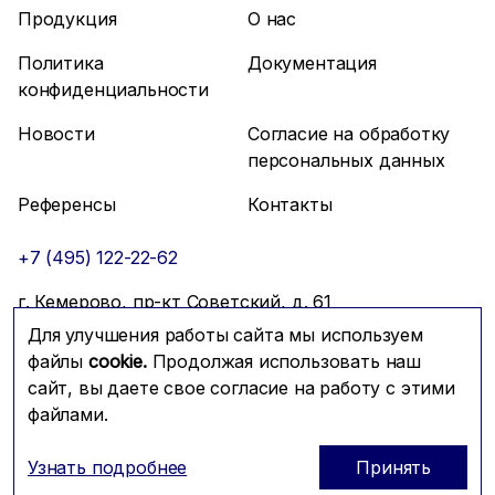
Продукция
О нас
Политика
Документация
конфиденциальности
Новости
Согласие на обработку
персональных данных
Референсы
Контакты
+7 (495) 122-22-62
г. Кемерово, пр-кт Советский, д. 61
Для улучшения работы сайта мы используем
info@mfmc.ru
Связаться с нами
файлы
cookie.
Продолжая использовать наш
сайт, вы даете свое согласие на работу с этими
файлами.
Prominado
© 2026 Компания МФМК
Узнать подробнее
Принять
ОГРН: 1117746288604; ИНН: 7725721179