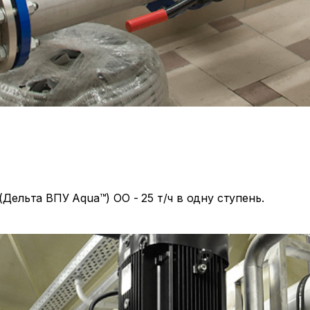
Дельта ВПУ Aqua™) ОО - 25 т/ч в одну ступень.