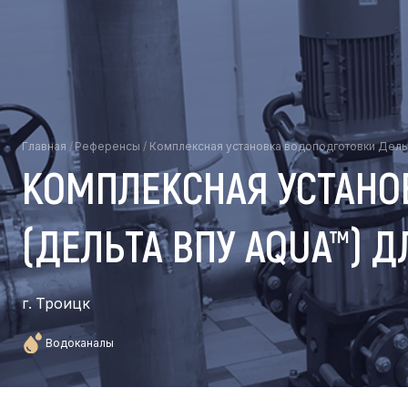
Главная
/
Референсы
/
Комплексная установка водоподготовки Дельт
КОМПЛЕКСНАЯ УСТАНО
(ДЕЛЬТА ВПУ AQUA™) 
г. Троицк
Водоканалы