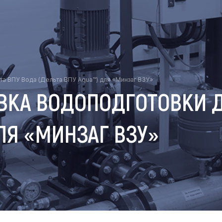
а ВПУ Вода (Дельта ВПУ Aqua™) для «Минзаг ВЗУ»
ВКА ВОДОПОДГОТОВКИ Д
ДЛЯ «МИНЗАГ ВЗУ»