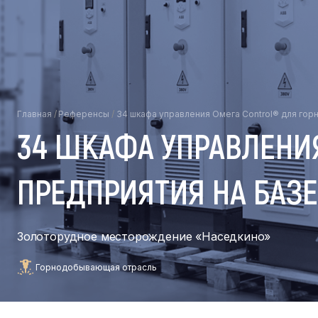
Главная
/
Референсы
/
34 шкафа управления Омега Control® для го
34 ШКАФА УПРАВЛЕНИ
ПРЕДПРИЯТИЯ НА БАЗ
Золоторудное месторождение «Наседкино»
Горнодобывающая отрасль