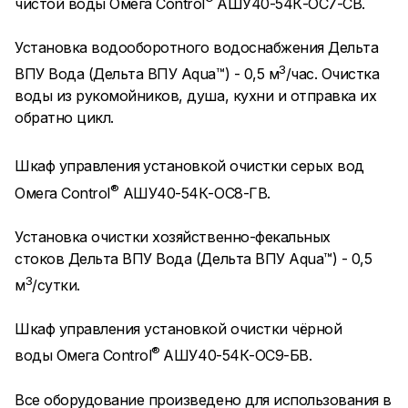
чистой воды Омега Control
АШУ40-54К-ОС7-СВ.
Установка водооборотного водоснабжения Дельта
3
ВПУ Вода (Дельта ВПУ Aqua™) - 0,5 м
/час. Очистка
воды из рукомойников, душа, кухни и отправка их
обратно цикл.
Шкаф управления
установкой очистки серых вод
®
Омега Control
АШУ40-54К-ОС8-ГВ.
Установка очистки хозяйственно-фекальных
стоков Дельта ВПУ Вода (Дельта ВПУ Aqua™) - 0,5
3
м
/сутки.
Шкаф управления установкой очистки чёрной
®
воды Омега Control
АШУ40-54К-ОС9-БВ.
Все оборудование произведено для использования в