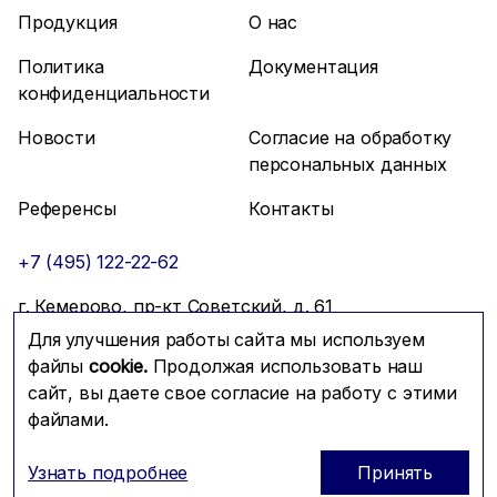
Продукция
О нас
Политика
Документация
конфиденциальности
Новости
Согласие на обработку
персональных данных
Референсы
Контакты
+7 (495) 122-22-62
г. Кемерово, пр-кт Советский, д. 61
Для улучшения работы сайта мы используем
info@mfmc.ru
Связаться с нами
файлы
cookie.
Продолжая использовать наш
сайт, вы даете свое согласие на работу с этими
файлами.
Prominado
© 2026 Компания МФМК
Узнать подробнее
Принять
ОГРН: 1117746288604; ИНН: 7725721179