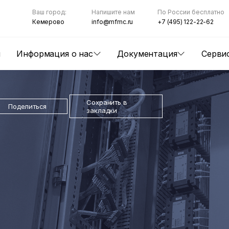
Ваш город:
Напишите нам
По России бесплатно
Кемерово
info@mfmc.ru
+7 (495) 122-22-62
ы
Информация о нас
Документация
Серви
Сохранить в
Поделиться
закладки