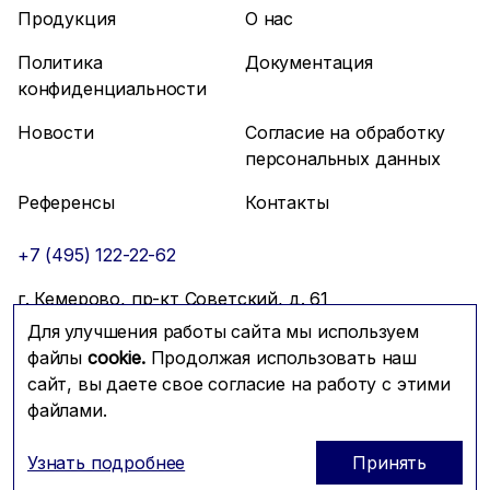
Продукция
О нас
Политика
Документация
конфиденциальности
Новости
Согласие на обработку
персональных данных
Референсы
Контакты
+7 (495) 122-22-62
г. Кемерово, пр-кт Советский, д. 61
Для улучшения работы сайта мы используем
info@mfmc.ru
Связаться с нами
файлы
cookie.
Продолжая использовать наш
сайт, вы даете свое согласие на работу с этими
файлами.
Prominado
© 2026 Компания МФМК
Узнать подробнее
Принять
ОГРН: 1117746288604; ИНН: 7725721179