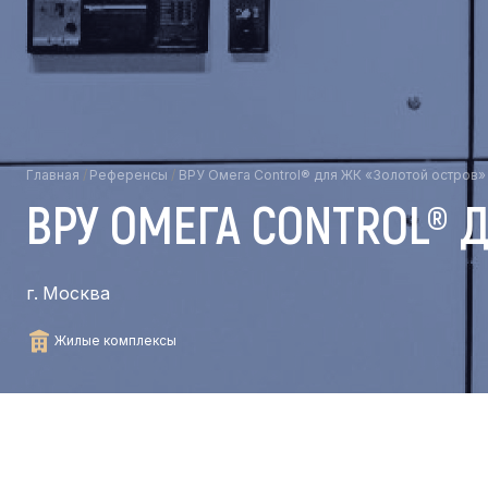
Главная
/
Референсы
/
ВРУ Омега Control® для ЖК «Золотой остров»
ВРУ ОМЕГА CONTROL® 
г. Москва
Жилые комплексы