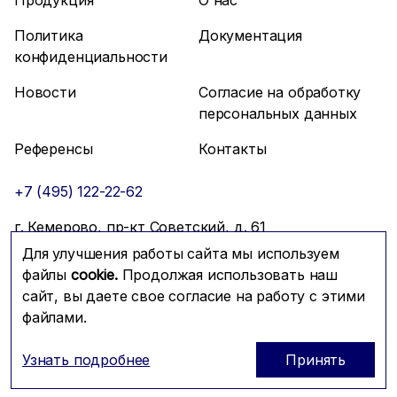
Политика
Документация
конфиденциальности
Новости
Согласие на обработку
персональных данных
Референсы
Контакты
+7 (495) 122-22-62
г. Кемерово, пр-кт Советский, д. 61
Для улучшения работы сайта мы используем
info@mfmc.ru
Связаться с нами
файлы
cookie.
Продолжая использовать наш
сайт, вы даете свое согласие на работу с этими
файлами.
Prominado
© 2026 Компания МФМК
Узнать подробнее
Принять
ОГРН: 1117746288604; ИНН: 7725721179