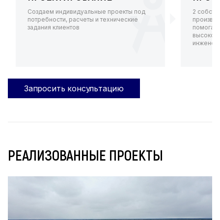
Создаем индивидуальные проекты под
2 собств
потребности, расчеты и технические
произво
задания клиентов
помогают
высокот
инженерн
Запросить консультацию
РЕАЛИЗОВАННЫЕ ПРОЕКТЫ