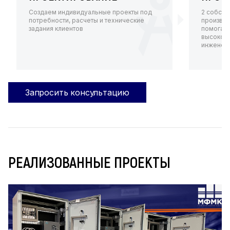
Создаем индивидуальные проекты под
2 собств
потребности, расчеты и технические
произво
задания клиентов
помогают
высокот
инженерн
Запросить консультацию
РЕАЛИЗОВАННЫЕ ПРОЕКТЫ