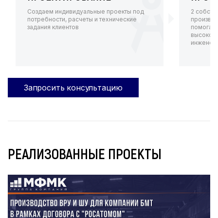
Создаем индивидуальные проекты под
2 собств
потребности, расчеты и технические
произво
задания клиентов
помогают
высокот
инженерн
Запросить консультацию
РЕАЛИЗОВАННЫЕ ПРОЕКТЫ